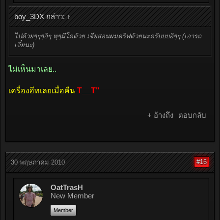
boy_3DX กล่าว:
↑
ไปด้วยๆๆๆอิๆ หุๆมีโคด้วย เจี๋ยสอนผมดริฟด้วยนะครับบบอิๆๆ (เอารถ
เจี๋ยนะ)
ไม่เห็นมาเลย..
เครื่องฮีทเลยเมื่อคืน
T__T"
+ อ้างถึง
ตอบกลับ
#16
30 พฤษภาคม 2010
OatTrasH
New Member
Member