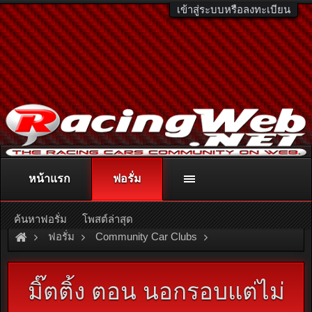
เข้าสู่ระบบหรือลงทะเบียน
หน้าแรก
ฟอรั่ม
ติดต่อลงโฆษณา
racingweb@gmail.com
หรือโทร. 081-811-1138
หรืออ่านรายละเอียดเพิ่มเติม คลิกที่นี่
ค้นหาฟอรั่ม
โพสต์ล่าสุด
ฟอรั่ม
Community Car Clubs
Toyota Car Clubs
KE Racing Club
มิ๊ตติ้ง ตอน นอกรอบแต่ไม่