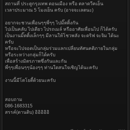
สถานที่ ประตูกรุงเทพ ดอนเมือง หรือ ตลาดวีคเอ็น
เวลาประมาณ 5 โมงเย็น ครับ (อาจจะเลตนะ)
อยากจะชวนเพื่อนๆๆพี่ๆๆ ไปมิ๊ตติ้งกัน
ไปเป็นคลับ ไปเดียว ไปรถเมล์ หรืออาศัยเพื่อนไป ก็ได้ครับ
เป็นงานมิ๊ตติ้งเล็กๆๆ มีลานให้โชวพลัง จะดริฟ จะจิม ได้นะ
ครับ
หรือจะไปจอดเป็นกลุ่มร่วมแลกเปลี่ยนทัศนคติภายในกลุ่ม
หรือระหว่างกลุ่มก็ได้ครับ
เพื่อสร้างมิตรภาพซึ่งกันและกัน
พี่ๆๆเพื่อนๆๆน้องๆๆ ท่านใดสนใจเชิญได้นะครับ
งานนี้มีโตโยตี้ด้วยนะครับ
สอบถาม
086-1683315
สรรค์(ดานดิบ) อิอิอิอิอิ