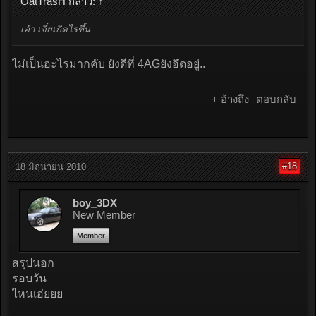
OatTrasH กล่าว:
↑
เอ้า เจี๋ยเกิดไรขึ้น
ไม่เป็นอะไรมากคับ ยังดีที่ 4AGยังอึดอยู่..
+ อ้างถึง
ตอบกลับ
#18
18 มิถุนายน 2010
boy_3DX
New Member
Member
สรุปนอก
รอบวัน
ไหนเอ่ยยย