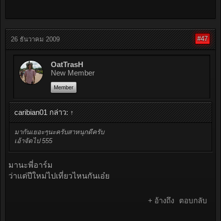
#47
26 ธันวาคม 2009
OatTrasH
New Member
Member
caribian01 กล่าว:
↑
มากันเยอะๆนะครับสาหนุกดีครับ
เอ้าจัดไป 555
มานะพี่อาร์ม
ว่าแต่ปีใหม่ไปเที่ยวไหนกันเอ๋ย
+ อ้างถึง
ตอบกลับ