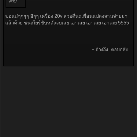
ครับ
ขอแม่ๆๆๆๆ อิๆๆ เครื่อง 20v สวยดีนะเพื่อนแปลงจานจ่ายมา
แล้วด้วย ชนเกียร์ขับหลังจบเลย เอาเลย เอาเลย เอาเลย 5555
+ อ้างถึง
ตอบกลับ