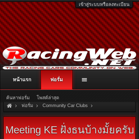
เข้าสู่ระบบหรือลงทะเบียน
หน้าแรก
ฟอรั่ม
ติดต่อลงโฆษณา
racingweb@gmail.com
หรือโทร. 081-811-1138
หรืออ่านรายละเอียดเพิ่มเติม คลิกที่นี่
ค้นหาฟอรั่ม
โพสต์ล่าสุด
ฟอรั่ม
Community Car Clubs
Toyota Car Clubs
KE Racing Club
Meeting KE ฝั่งธนบ้างมั้ยครับ