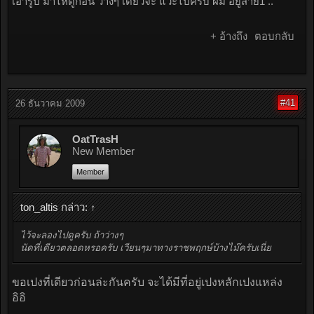
เอารูป มาไห้ดูก่อน ว่างๆ เดี๋ยวจะ แวะไปครับ ผม อยู่สาย1 ..
+ อ้างถึง
ตอบกลับ
#41
26 ธันวาคม 2009
OatTrasH
New Member
Member
ton_altis กล่าว:
↑
ไว้จะลองไปดูครับ ถ้าว่างๆ
นัดที่เดียวตลอดหรอครับ เวียนๆมาทางราชพฤกษ์บ้างไม๊ครับเนี่ย
ขอเปงที่เดียวก่อนล่ะกันครับ จะได้มีที่อยู่เปงหลักเปงแหล่ง
อิอิ