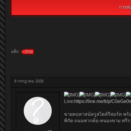
การสน
แท็ก:
บ้าน
8 กรกฎาคม 2026
Line:
https://line.me/ti/p/C0eGe
ขายคฤหาสน์หรูสไตล์รีสอร์ท พร้
พิกัด ถนนชากค้อ-หนองขาม ศรีรา