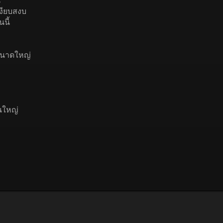
น
งียบสงบ
นี้
ขนาดใหญ่
นนใหญ่