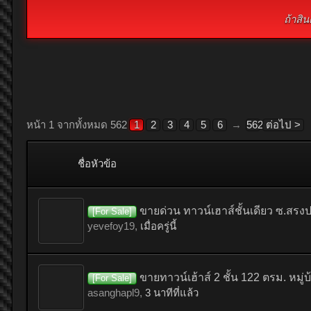
ถ้าสิ
หน้า 1 จากทั้งหมด 562
1
2
3
4
5
6
→
562
ต่อไป >
ชื่อหัวข้อ
ขายด่วน ทาวน์เฮาส์ชั้นเดียว ซ.สร
[For Sale]
yevefoy19
,
เมื่อครู่นี้
ขายทาวน์เฮ้าส์ 2 ชั้น 122 ตรม. หมู
[For Sale]
asanghapl9
,
3 นาทีที่แล้ว