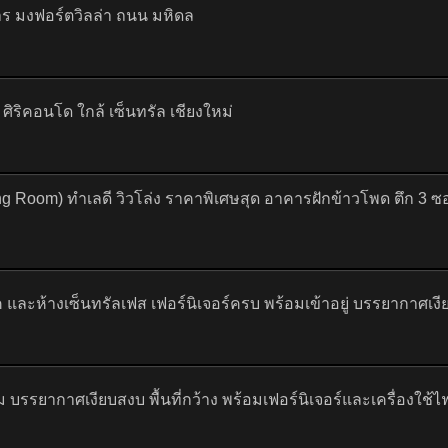
าร มงฟอร์ตวิลล่า ถนน มหิดล
ิริคอนโด ใกล้ เซ็นทรัล เชียงใหม่
ng Room) ทำเลดี วิวโล่ง ราคาพิเศษสุด อาคารฝักข้าวโพด ตึก 3
 และห้างเซ็นทรัลเฟส เฟอร์นิเจอร์ครบ พร้อมเข้าอยู่ บรรยากาศเง
วม บรรยากาศเงียบสงบ พื้นที่กว้าง พร้อมเฟอร์นิเจอร์และเครื่องใช้