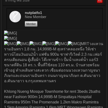
#1
8 กรกฎาคม 2026
nutplatfo1
New Member
Member
MRTวงแหวน
รามอินทรา 1.8 กม. 14,999B-M สุเหร่าคลองหนึ่ง ให้เช่า
ทาวน์โฮม3นอน2น้ำ แฟชั่น 900ม ซาฟารีเวิลด์ 2.3 กม.เฟอร์
ครบเตียงนอน ตู้เสื้อผ้า โต๊ะทานข้าว ปั้มน้ำแทงค์น้ำ แอร์3
ขนาดที่ดิน 18 ตร.ว. พื้นที่ใช้สอย 110 ตร.ม. บ้านสวยพร้อม
เข้าอยู่ ทำเลเดินทางสะดวก เชื่อมต่อถนนวงแหวนกาญจนา
ภิเษกและถนนรามอินทรา ถนนกาญจนาภิเษก ต.คันนายาว
อ.คันนายาว จ.กรุงเทพมหานคร
Khlong Nueng Mosque Townhome for rent 3beds 2baths
near Fashion 900m 14,999B-M Sinpattaya Hospital
Ramintra 950m The Promenade 1.2km Makro Ramintra
1.5km Amorini Ramintra 1.6km MRT Wongwaen Ramintra