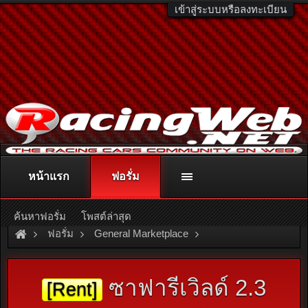
เข้าสู่ระบบหรือลงทะเบียน
หน้าแรก
ฟอรั่ม
ติดต่อลงโฆษณา
racingweb@gmail.com
หรือโทร. 081-811-1138
หรืออ่านรายละเอียดเพิ่มเติม คลิกที่นี่
ค้นหาฟอรั่ม
โพสต์ล่าสุด
ฟอรั่ม
General Marketplace
สินค้าทั่วไป ไม่มีหมวดหมู่
ซาฟารีเวิลด์ 2.3
[Rent]