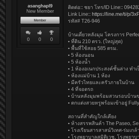
asanghapl9
ติดต่อ:: ชยา โทร/ID Line:: 0942
New Member
Link Line::
https://line.me/ti/p/
Member
รหัส# T26-946
บ้านเดี่ยวหลังมุม โครงการ Perfe
0
0
0
• ที่ดิน 210 ตรว. (ใหญ่สุด)
• พื้นที่ใช้สอย 585 ตรม.
• 5 ห้องนอน
• 5 ห้องน้ำ
• 1 ห้องอเนกประสงค์ชั้นล่าง ทำ
• ห้องแม่บ้าน 1 ห้อง
• มีครัวไทยและครัวภายในบ้าน
• 4 ที่จอดรถ
• บ้านหลังมุมพร้อมสวนรอบบ้า
• ตกแต่งสวยหรูพร้อมเข้าอยู่ Full
สถานที่สำคัญใกล้เคียง
• ห้างสรรพสินค้า The Paseo, S
• โรงเรียนสารสาสน์วิเทศ-ร่มเกล
• โรงพยาบาลสมิติเวช, โรงพยาบา