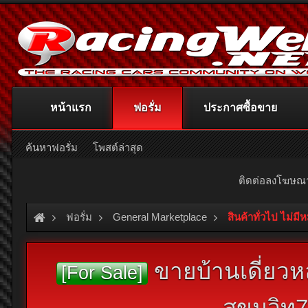
หน้าแรก
ฟอรั่ม
ประกาศซื้อขาย
ค้นหาฟอรั่ม
โพสต์ล่าสุด
ติดต่อลงโฆษ
ฟอรั่ม
General Marketplace
สินค้าทั่วไป ไม่มี
ขายบ้านเดี่ยวห
[For Sale]
สุขุมวิท