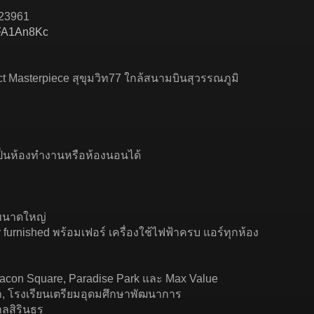
823961
3xFA1An8Kc
ct Masterpiece สุขุมวิท77 ใกล้สนามบินสุวรรณภูมิ
เป็นห้องทำงานหรือห้องนอนได้
นขนาดใหญ่
y furnished พร้อมเฟอร์ เครื่องใช้ไฟฟ้าครบ แอร์ทุกห้อง
eacon Square, Paradise Park และ Max Value
้า, โรงเรียนเตรียมอุดมศึกษาพัฒนาการ
ลสิรินธร