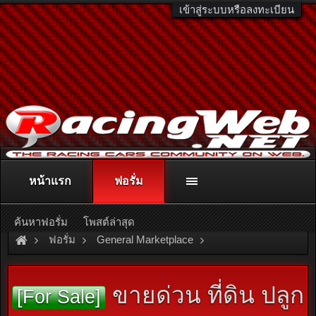
เข้าสู่ระบบหรือลงทะเบียน
หน้าแรก
ฟอรั่ม
ติดต่อลงโฆษณา
racingweb@gmail.com
หรือโทร. 081-811-1138
หรืออ่านรายละเอียดเพิ่มเติม คลิกที่นี่
ค้นหาฟอรั่ม
โพสต์ล่าสุด
ฟอรั่ม
General Marketplace
สินค้าทั่วไป ไม่มีหมวดหมู่
ขายด่วน ที่ดิน ปลูก
[For Sale]