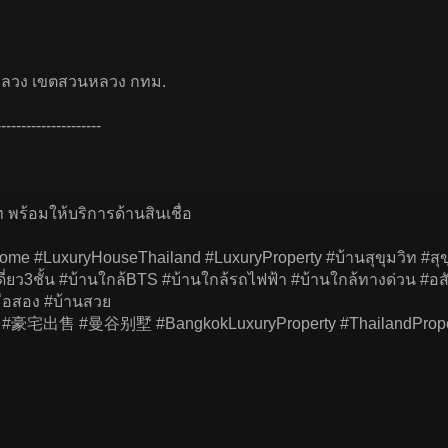
วนหลวง เขตสวนหลวง กทม.
---------------------
พร้อมให้บริการด้านสินเชื่อ
yHome #LuxuryHouseThailand #LuxuryProperty #บ้านสุขุมวิท #ส
เดี่ยว3ชั้น #บ้านใกล้BTS #บ้านใกล้รถไฟฟ้า #บ้านใกล้ทางด่วน #อ
มือสอง #บ้านสวย
#曼谷别墅 #BangkokLuxuryProperty #ThailandProperty #P