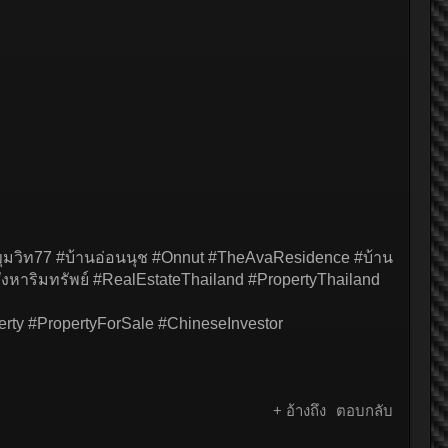
ุขุมวิท77 #บ้านอ่อนนุช #Onnut #TheAvaResidence #บ้าน
สังหาริมทรัพย์ #RealEstateThailand #PropertyThailand
ropertyForSale #ChineseInvestor
+ อ้างถึง
ตอบกลับ