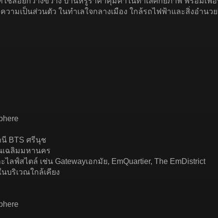
พื้นที่ใช้สอยกว้างขวาง บ้านหรูราคาคุ้มค่าในทำเลศักยภาพ พร้อมเฟอร
รความเป็นส่วนตัว ในทำเลใจกลางเมือง ใกล้รถไฟฟ้าและสิ่งอำ
phere
ี
นี BTS ศรีนุช
่วนเฉลิมมหานคร
ะไลฟ์สไตล์ เช่น Gatewayเอกมัย, EmQuartier, The EmDistrict
นบริเวณใกล้เคียง
phere