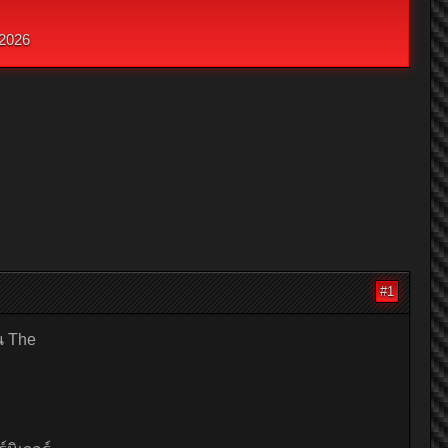
2026
#1
น The