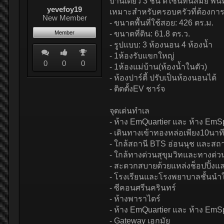
บ้านเดี่ยว 3 ชั้น ดีไซน์ทันสมัย 
yevefoy19
เหมาะสำหรับครอบครัวที่ต้องกา
New Member
- ขนาดพื้นที่ใช้สอย: 426 ตร.ม.
Member
- ขนาดที่ดิน: 61.8 ตร.ว.
- รูปแบบ: 3 ห้องนอน 4 ห้องน้ำ
- 1ห้องรับแขกใหญ่
0
0
0
- 1ห้องแม่บ้าน(ห้องน้ำในตัว)
- ห้องปาร์ตี้ ปรับเป็นห้องนอนได้
- ติดตั้งEV ชาร์จ
จุดเด่นทำเล
- ห้าง EmQuartier และ ห้าง EmS
- เดินทางเข้าทองหล่อเพียง10นาท
- ใกล้สถานี BTS อ่อนนุช และสถา
- ใกล้ทางด่วนสุขุมวิทและทางด
- สะดวกสบายด้วยแหล่งช็อปปิ้งแล
- โรงเรียนและโรงพยาบาลชั้นนำใ
- ซีคอนศรีนครินทร์
- ห้างพาราไดร์
- ห้าง EmQuartier และ ห้าง EmS
- Gateway เอกมัย