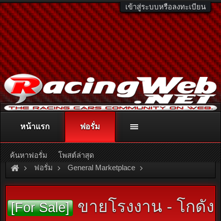
เข้าสู่ระบบหรือลงทะเบียน
หน้าแรก
ฟอรั่ม
ติดต่อลงโฆษณา
racingweb@gmail.com
หรือโทร. 081-811-1138
หรืออ่านรายละเอียดเพิ่มเติม คลิกที่นี่
ค้นหาฟอรั่ม
โพสต์ล่าสุด
ฟอรั่ม
General Marketplace
สินค้าทั่วไป ไม่มีหมวดหมู่
ขายโรงงาน - โกดัง
[For Sale]