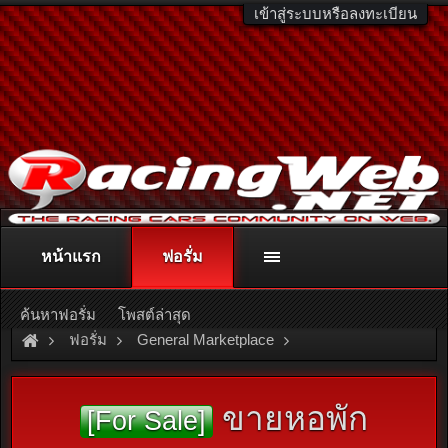
เข้าสู่ระบบหรือลงทะเบียน
หน้าแรก
ฟอรั่ม
ติดต่อลงโฆษณา
racingweb@gmail.com
หรือโทร. 081-811-1138
หรืออ่านรายละเอียดเพิ่มเติม คลิกที่นี่
ค้นหาฟอรั่ม
โพสต์ล่าสุด
ฟอรั่ม
General Marketplace
สินค้าทั่วไป ไม่มีหมวดหมู่
ขายหอพัก
[For Sale]