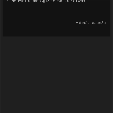
#ขายหอพักใกล้mrtจรัญ13 #หอพักใกล้รถไฟฟ้า
+ อ้างถึง
ตอบกลับ