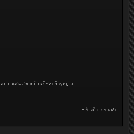
ิคมบางแสน #ขายบ้านดีชลบุรีbyลฎาภา
+ อ้างถึง
ตอบกลับ