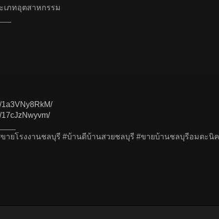
ะเภทอุตสาหกรรม
___
re/1a3VNy8RkM/
e/17cJzNwyvm/
____
#ขายโรงงานชลบุรี #บ้านดีบ้านสวยชลบุรี #ขายบ้านชลบุรีอมตะน