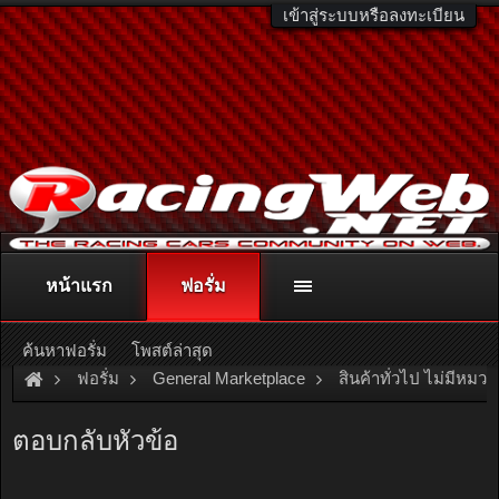
เข้าสู่ระบบหรือลงทะเบียน
หน้าแรก
ฟอรั่ม
ติดต่อลงโฆษณา
racingweb@gmail.com
หรือโทร. 081-811-1138
หรืออ่านรายละเอียดเพิ่มเติม คลิกที่นี่
ค้นหาฟอรั่ม
โพสต์ล่าสุด
ฟอรั่ม
General Marketplace
สินค้าทั่วไป ไม่มีหมวด
[For Sale]
บ้านเดี่ยว สวิตาเฮ้าส์ (นภา) บ้านสวย ราคาถูก ใกล้ SRT
ตอบกลับหัวข้อ