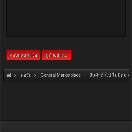
ฟอรั่ม
General Marketplace
สินค้าทั่วไป ไม่มีหมวด
[For Sale]
บ้านเดี่ยว สวิตาเฮ้าส์ (นภา) บ้านสวย ราคาถูก ใกล้ SRT