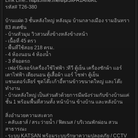
Link Line::
https://line.me/ti/p/3xFA1An8Kc
รหัส# T26-380
บ้านแฝด 3 ชั้นหลังใหญ่ หลังมุม บ้านกลางเมือง รามอินทรา
83 สเตชั่น
- บ้านหัวมุม วิวสวนทั้งข้างหลังข้างหน้า
- เนื้อที่ 45 ตรว
- พื้นที่ใช้สอย 218 ตรม.
- 4 ห้องนอน 4 ห้องน้ำ
- 3 ที่จอดรถ
- เฟอร์นิเจอร์/เครื่องใช้ไฟฟ้า :ทีวี ตู้เย็น เครื่องซักผ้า แอร์
เตาไฟฟ้า เตียงนอน ตู้เสื้อผ้า แอร์ โซฟา ตู้เย็น
แชนเดอร์เลียร์ ชุดโต๊ะเก้าอี้ทานข้าวขนาดใหญ่ และโต๊ะ
ทำงาน
- บ้านหลังใหญ่ เป็นส่วนตัวด้วยการมีผนังร่วมกับข้างบ้านแค่
ชั้น 1 พร้อมพื้นที่สวนทั้ง หน้าบ้าน ข้างบ้าน และหลังบ้าน
สิ่งอำนวยความสะดวก
- คลับเฮาส์ / สระว่ายน้ำ / ฟิตเนส / บริเวณพักผ่อน สวน
สาธารณะ
- ระบบ KATSAN พร้อมระบบรักษาความปลอดภัย / CCTV