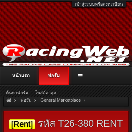
เข้าสู่ระบบหรือลงทะเบียน
หน้าแรก
ฟอรั่ม
ติดต่อลงโฆษณา
racingweb@gmail.com
หรือโทร. 081-811-1138
หรืออ่านรายละเอียดเพิ่มเติม คลิกที่นี่
ค้นหาฟอรั่ม
โพสต์ล่าสุด
ฟอรั่ม
General Marketplace
สินค้าทั่วไป ไม่มีหมวดหมู่
รหัส T26-380 RENT
[Rent]