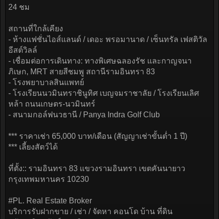
24 ชม
สถานที่ใกล้เคียง
- ห้างแฟชั่นไอส์แลนด์ / เดอะ พรอมานาด / เซ็นทรัล เฟสติวัล
อีสต์วิลล์
- เชื่อมต่อการเดินทาง: ทางพิเศษฉลองรัช และกาญจนา
ภิเษก, MRT สายสีชมพู สถานีรามอินทรา 83
- โรงพยาบาลสินแพทย์
- โรงเรียนนวมินทราชินูทิศ เบญจมราชาลัย / โรงเรียนเลิศ
หล้า ถนนเกษตร-นวมินทร์
- สนามกอล์ฟนวธานี / Panya Indra Golf Club
*** ราคาเช่า 65,000 บาท/เดือน (สัญญาเช่าขั้นต่ำ 1 ปี)
*** เลี้ยงสัตว์ได้
ที่ตั้ง:: รามอินทรา 83 แขวงรามอินทรา เขตคันนายาว
กรุงเทพมหานคร 10230
#PL. Real Estate Broker
บริการรับฝากขาย / เช่า / จัดหา คอนโด บ้าน ที่ดิน