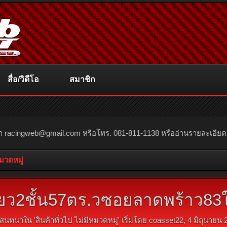
สื่อ/วิดีโอ
สมาชิก
ณา
racingweb@gmail.com
หรือโทร. 081-811-1138 หรืออ่านรายละเอียดเพิ่
หมวดหมู่
ดี่ยว2ชั้น57ตร.วซอยลาดพร้าว8
สนทนาใน '
สินค้าทั่วไป ไม่มีหมวดหมู่
' เริ่มโดย
coasset22
,
4 มิถุนายน 