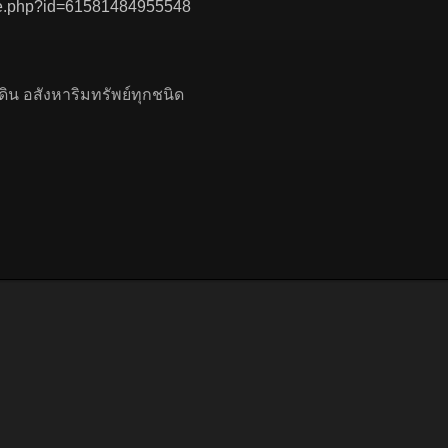
ile.php?id=61581484955548
ิน อสังหาริมทรัพย์ทุกชนิด