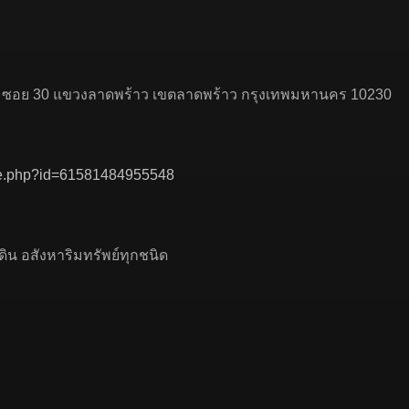
ย 4 ซอย 30 แขวงลาดพร้าว เขตลาดพร้าว กรุงเทพมหานคร 10230
ile.php?id=61581484955548
ิน อสังหาริมทรัพย์ทุกชนิด