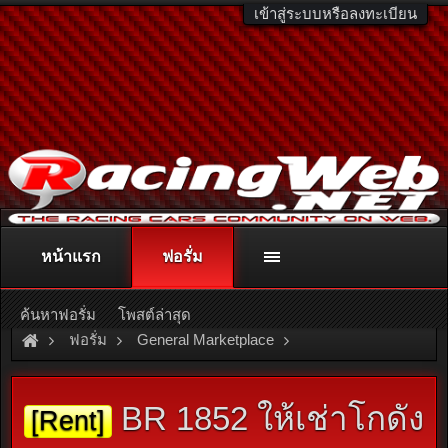
เข้าสู่ระบบหรือลงทะเบียน
หน้าแรก
ฟอรั่ม
ติดต่อลงโฆษณา
racingweb@gmail.com
หรือโทร. 081-811-1138
หรืออ่านรายละเอียดเพิ่มเติม คลิกที่นี่
ค้นหาฟอรั่ม
โพสต์ล่าสุด
ฟอรั่ม
General Marketplace
สินค้าทั่วไป ไม่มีหมวดหมู่
BR 1852 ให้เช่าโกดัง
[Rent]