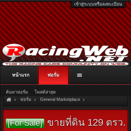
เข้าสู่ระบบหรือลงทะเบียน
หน้าแรก
ฟอรั่ม
ติดต่อลงโฆษณา
racingweb@gmail.com
หรือโทร. 081-811-1138
หรืออ่านรายละเอียดเพิ่มเติม คลิกที่นี่
ค้นหาฟอรั่ม
โพสต์ล่าสุด
ฟอรั่ม
General Marketplace
สินค้าทั่วไป ไม่มีหมวดหมู่
ขายที่ดิน 129 ตรว.
[For Sale]