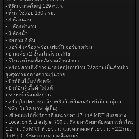
• ที่ดินขนาดใหญ่ 129 ตร.ว.
• พื้นที่ใช้สอย 160 ตรม.
• 3 ห้องนอน
• 1 ห้องทำงาน
• 3 ห้องน้ำ
• จอดรถ 2 คัน
• แอร์ 4 เครื่อง พร้อมเฟอร์นิเจอร์บางส่วน
• บ้านเดี่ยว 2 ชั้นสไตล์ร่วมสมัย
• รีโนเวทใหม่ทั้งหลังรวมถึงหลังคา
• พร้อมสวนสีเขียวขนาดใหญ่รอบบ้าน ให้ความเป็นส่วนตัว
สูงสุดท่ามกลางความวุ่นวาย
• บิวท์อินไม้แท้ทั้งหลัง
• บิวท์อินตู้เสื้อผ้าไม้แท้
• ระบบน้ำร้อนทั้งบ้าน
• ครัวยุโรปครบชุด ห้องครัวบิวท์อินระดับพรีเมียม (ตู้อบ
ไฟฟ้า, ไมโครเวฟ, ตู้เย็น)
• เข้า-ออกได้ทั้งวิภาวดี และรัชดา 17 ใกล้ MRT ห้วยขวาง
• Location & Lifestyle: 700 ม. ถึง มหาวิทยาลัยหอการค้าไทย
1.2 กม. ถึง MRT ห้วยขวาง และตลาดสดห้วยขวาง * 2.2 กม.
ถึง Big C รัชดา และตลาดจ๊อดแฟร์