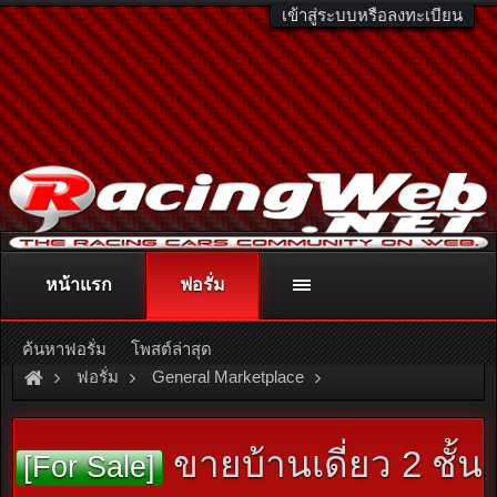
เข้าสู่ระบบหรือลงทะเบียน
หน้าแรก
ฟอรั่ม
ติดต่อลงโฆษณา
racingweb@gmail.com
หรือโทร. 081-811-1138
หรืออ่านรายละเอียดเพิ่มเติม คลิกที่นี่
ค้นหาฟอรั่ม
โพสต์ล่าสุด
ฟอรั่ม
General Marketplace
สินค้าทั่วไป ไม่มีหมวดหมู่
ขายบ้านเดี่ยว 2 ชั้น
[For Sale]