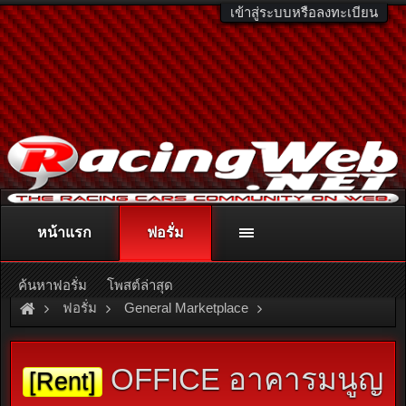
เข้าสู่ระบบหรือลงทะเบียน
หน้าแรก
ฟอรั่ม
ติดต่อลงโฆษณา
racingweb@gmail.com
หรือโทร. 081-811-1138
หรืออ่านรายละเอียดเพิ่มเติม คลิกที่นี่
ค้นหาฟอรั่ม
โพสต์ล่าสุด
ฟอรั่ม
General Marketplace
สินค้าทั่วไป ไม่มีหมวดหมู่
OFFICE อาคารมนูญ
[Rent]