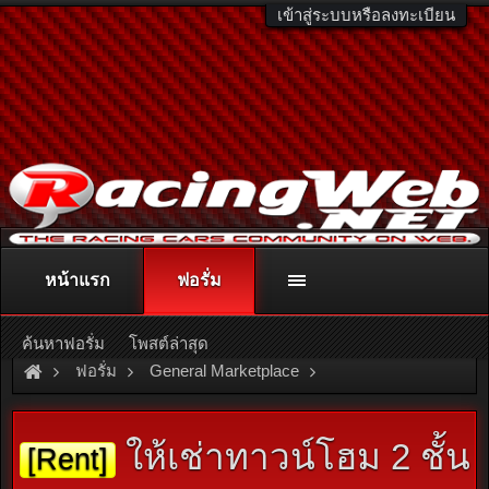
เข้าสู่ระบบหรือลงทะเบียน
หน้าแรก
ฟอรั่ม
ติดต่อลงโฆษณา
racingweb@gmail.com
หรือโทร. 081-811-1138
หรืออ่านรายละเอียดเพิ่มเติม คลิกที่นี่
ค้นหาฟอรั่ม
โพสต์ล่าสุด
ฟอรั่ม
General Marketplace
สินค้าทั่วไป ไม่มีหมวดหมู่
ให้เช่าทาวน์โฮม 2 ชั้น
[Rent]