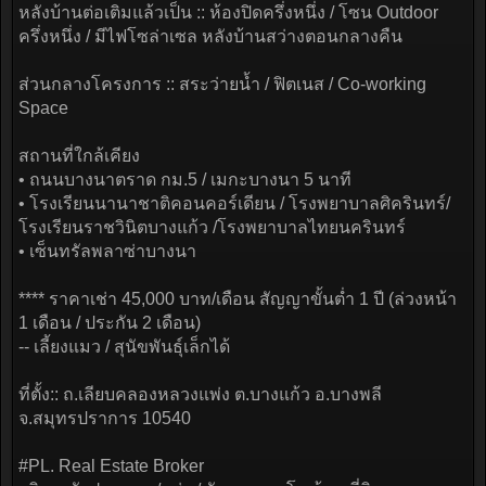
หลังบ้านต่อเติมแล้วเป็น :: ห้องปิดครึ่งหนึ่ง / โซน Outdoor
ครึ่งหนึ่ง / มีไฟโซล่าเซล หลังบ้านสว่างตอนกลางคืน
ส่วนกลางโครงการ :: สระว่ายน้ำ / ฟิตเนส / Co-working
Space
สถานที่ใกล้เคียง
• ถนนบางนาตราด กม.5 / เมกะบางนา 5 นาที
• โรงเรียนนานาชาติคอนคอร์เดียน / โรงพยาบาลศิครินทร์/
โรงเรียนราชวินิตบางแก้ว /โรงพยาบาลไทยนครินทร์
• เซ็นทรัลพลาซ่าบางนา
**** ราคาเช่า 45,000 บาท/เดือน สัญญาขั้นต่ำ 1 ปี (ล่วงหน้า
1 เดือน / ประกัน 2 เดือน)
-- เลี้ยงแมว / สุนัขพันธุ์เล็กได้
ที่ตั้ง:: ถ.เลียบคลองหลวงแพ่ง ต.บางแก้ว อ.บางพลี
จ.สมุทรปราการ 10540
#PL. Real Estate Broker