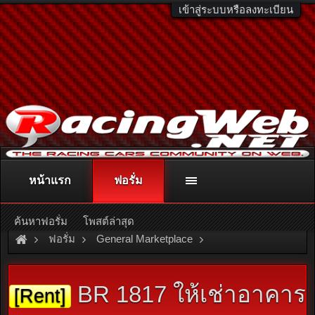
เข้าสู่ระบบหรือลงทะเบียน
หน้าแรก
ฟอรั่ม
ติดต่อลงโฆษณา
racingweb@gmail.com
หรือโทร. 081-811-1138
หรืออ่านรายละเอียดเพิ่มเติม คลิกที่นี่
ค้นหาฟอรั่ม
โพสต์ล่าสุด
ฟอรั่ม
General Marketplace
สินค้าทั่วไป ไม่มีหมวดหมู่
BR 1817 ให้เช่าอาคาร
[Rent]