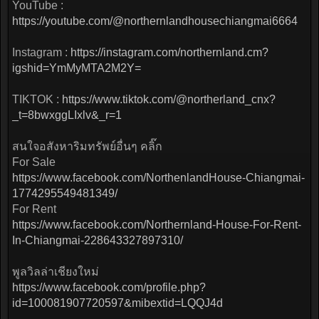
YouTube :
https://youtube.com/@northernlandhousechiangmai6664
Instagram :
https://instagram.com/northernland.cm?
igshid=YmMyMTA2M2Y=
TIKTOK :
https://www.tiktok.com/@northerland_cnx?
_t=8bwxggLIxlv&_r=1
สนใจอสังหาริมทรัพย์อื่นๆ คลิ๊ก
For Sale
https://www.facebook.com/NorthenlandHouse-Chiangmai-
1774295549481349/
For Rent
https://www.facebook.com/Northernland-House-For-Rent-
In-Chiangmai-228643327897310/
พูลวิลล่าเชียงใหม่
https://www.facebook.com/profile.php?
id=100081907720597&mibextid=LQQJ4d