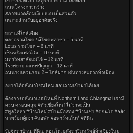
เข้า–ออกด้วยประตูรักษาความปลอดภัย
ถนนโครงการกว้าง
สภาพแวดล้อมเงียบสงบ เป็นส่วนตัว
เหมาะสำหรับอยู่อาศัยจริง
สถานที่ใกล้เคียง
ตลาดรวมโชค / มีโชคพลาซ่า – 5 นาที
Lotus รวมโชค – 6 นาที
เซ็นทรัลเฟสติวัล – 10 นาที
มหาวิทยาลัยแม่โจ้ – 12 นาที
โรงพยาบาลเทพปัญญา – 12 นาที
ถนนวงแหวนรอบ 2 – ใกล้มาก เดินทางสะดวกทั่วเมือง
อยากได้อสังหาโซนไหน สอบถามเข้ามาได้เลย
ต้องการอสังหาแบบไหนที่ Northern Land Chiangmai เรามี
ครบ ครอบคลุม #ทั่วเชียงใหม่ ไม่ว่าจะเป็น
#พูลวิลล่า #บ้านใหม่ #บ้านมือสอง #บ้านเช่า #คอนโด #อสัง
หาพร้อมผู้เช่า #หอพัก #อพาร์ทเม้นท์ #ที่ดิน
รับจัดหาบ้าน, ที่ดิน, คอนโด, อสังหาริมทรัพย์ทั่วเชียงใหม่