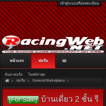
เข้าสู่ระบบหรือลงทะเบียน
หน้าแรก
ฟอรั่ม
ติดต่อลงโฆษณา
racingweb@gmail.com
หรือโทร. 081-811-1138
หรืออ่านรายละเอียดเพิ่มเติม คลิกที่นี่
ค้นหาฟอรั่ม
โพสต์ล่าสุด
ฟอรั่ม
General Marketplace
สินค้าทั่วไป ไม่มีหมวดหมู่
บ้านเดี่ยว 2 ชั้น รี
[For Sale]