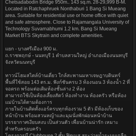
Chetsadabodin Bridge 950m.. 143 sq.m. 28-29,999 B-M.
Located in Ratchaphruek Nonthaburi 1 Bang Si Mueang
area. Suitable for residential use or home office with quiet
and safe atmosphere. Close to Rajamangala University of
Technology Suvarnabhumi 1.2 km. Bang Si Mueang
Market BTS Skytrain and complete amenities.
แยก - บางศรีเมือง 900 ม.
ถ.ราชพฤกษ์ - นนทบุรี 1 ตำบลสวนใหญ่ อำเภอเมืองนนทบุรี
จังหวัดนนทบุรี
ทาวน์โฮมสไตล์บ้านเดี่ยว ใกล้สะพานมหาเจษฎาบดินทร์
พื้นที่ใช้สอย 143 ตร.ม. ฟังก์ชันครบ 3 ห้องนอน 3 ห้องน้ำ 2 ที่
จอดรถ พร้อมต่อเติมห้องชั้นล่าง 2 ห้อง
สามารถใช้เป็นห้องเลี้ยงสัตว์ ห้องทำงาน ห้องครัว หรือห้อง
แม่บ้านได้ตามต้องการ
ภายในบ้านติดตั้งแอร์ครบทุกห้องรวม 5 ตัว มีห้องเก็บของ
หน้าบ้าน พร้อมสวนหญ้าและมุมนั่งพักผ่อนหน้าบ้าน
บรรยากาศเงียบสงบ เป็นส่วนตัว เพื่อนบ้านน่ารัก เหมาะ
สำหรับครอบครัว
โครงการมี Clubhouse 2 ชั้น ฟิตเนส สระว่ายน้ำระบบเกลือ