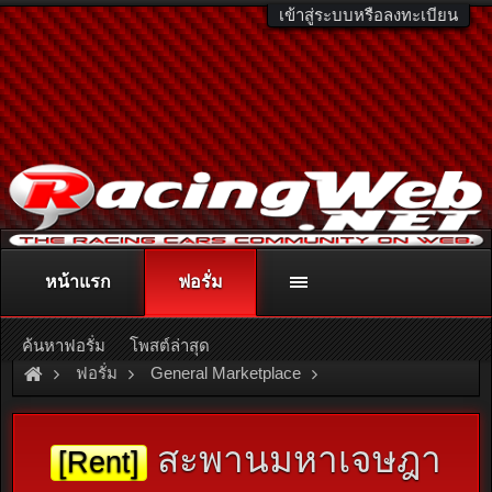
เข้าสู่ระบบหรือลงทะเบียน
หน้าแรก
ฟอรั่ม
ติดต่อลงโฆษณา
racingweb@gmail.com
หรือโทร. 081-811-1138
หรืออ่านรายละเอียดเพิ่มเติม คลิกที่นี่
ค้นหาฟอรั่ม
โพสต์ล่าสุด
ฟอรั่ม
General Marketplace
สินค้าทั่วไป ไม่มีหมวดหมู่
สะพานมหาเจษฎา
[Rent]