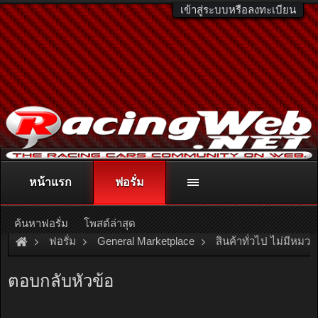
เข้าสู่ระบบหรือลงทะเบียน
หน้าแรก
ฟอรั่ม
ติดต่อลงโฆษณา
racingweb@gmail.com
หรือโทร. 081-811-1138
หรืออ่านรายละเอียดเพิ่มเติม คลิกที่นี่
ค้นหาฟอรั่ม
โพสต์ล่าสุด
ฟอรั่ม
General Marketplace
สินค้าทั่วไป ไม่มีหมวด
[For Sale]
บ้านสวน 2 หลัง สไตล์บ้านพักตากอากาศ พร้อมเฟอร์นิเ
ตอบกลับหัวข้อ