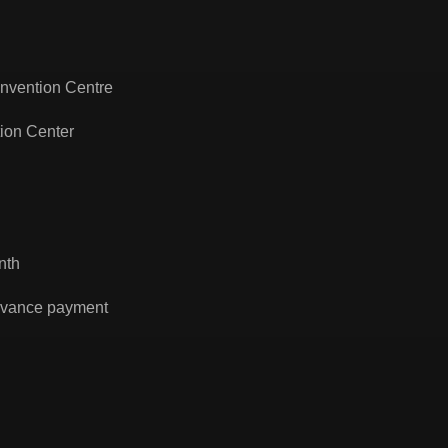
onvention Centre
tion Center
nth
dvance payment