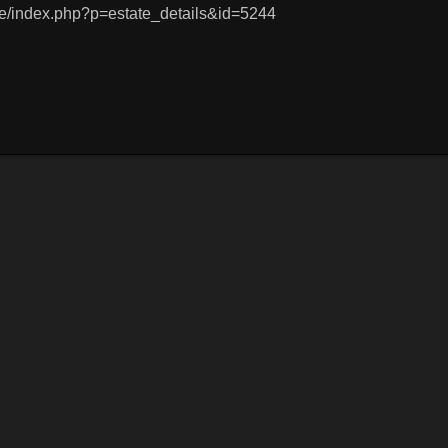
ite/index.php?p=estate_details&id=5244