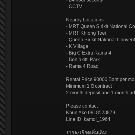
- CCTV
Nearby Locations
- MRT Queen Sirikit National C
- MRT Khlong Toei
- Queen Sirikit National Conven
- K Village
- Big C Extra Rama 4
- Benjakitti Park
- Rama 4 Road
Rental Price 90000 Baht per mo
Minimum 1 ปี contract
2-month deposit and 1-month a
Please contact
Khun Ake 0818523879
Line ID: kamol_1964
รายละเอียดเพิ่มเติม: