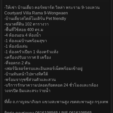
-ให้เช่า บ้านเดี่ยว คอร์ทยาร์ด วิลล่า พระราม 9-วงแหวน
Courtyard Villa Rama 9-Wongwaen
-บ้านเดี่ยวสไตล์โมเดิร์น Pet friendly
-ขนาดที่ดิน 102 ตารางวา
-พื้นที่ใช้สอย 400 ตร.ม
-4 ห้องนอน 4 ห้องน้ำ
-1 ห้องแม่บ้านพร้อมสุขา
-1 ห้องนั่งเล่น
-1 ห้องครัวเปียก 1 ห้องครัวแห้ง
-เครื่องปรับอากาศ 8 เครื่อง
-ที่จอดรถ 2 คัน
-เฟอร์นิเจอร์ครบและอินเทอร์เน็ตพร้อมเข้าอยู่
-บ้านหันหน้าไปทางทิศใต้
-พร้อมจากุซซี่ส่วนตัวและสวน
-บริการรักษาความปลอดภัยตลอด 24 ชั่วโมงและกล้อง
วงจรปิด ยิมและสระว่ายน้ำ
ที่ตั้ง ถ.กาญจนาภิเษก แขวงสะพานสูง เขตสะพานสูง กรุงเทพ
ติดต่อ คุณช่อผกา 0616198565 LINE 0616198565