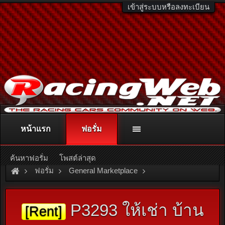
เข้าสู่ระบบหรือลงทะเบียน
หน้าแรก
ฟอรั่ม
ติดต่อลงโฆษณา
racingweb@gmail.com
หรือโทร. 081-811-1138
หรืออ่านรายละเอียดเพิ่มเติม คลิกที่นี่
ค้นหาฟอรั่ม
โพสต์ล่าสุด
ฟอรั่ม
General Marketplace
สินค้าทั่วไป ไม่มีหมวดหมู่
P3293 ให้เช่า บ้าน
[Rent]