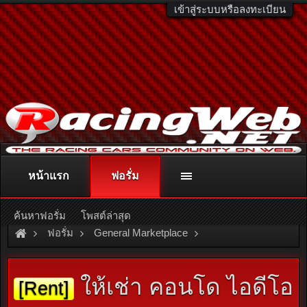
เข้าสู่ระบบหรือลงทะเบียน
หน้าแรก
ฟอรั่ม
ติดต่อลงโฆษณา
racingweb@gmail.com
หรือโทร. 081-811-1138
หรืออ่านรายละเอียดเพิ่มเติม คลิกที่นี่
ค้นหาฟอรั่ม
โพสต์ล่าสุด
ฟอรั่ม
General Marketplace
สินค้าทั่วไป ไม่มีหมวดหมู่
ให้เช่า คอนโด ไอดีโอ
[Rent]