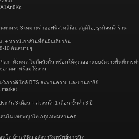
823961
3xFA1An8Kc
นทามระ 3 เหมาะทำออฟฟิศ, คลินิก, สตูดิโอ, ธุรกิจหน้าร้าน
ม. + ทาวน์เฮาส์ในที่ดินผืนเดียวกัน
 8-10 คันสบายๆ
en Plan ' ทั้งหมด ไม่มีผนังกั้น พร้อมให้คุณออกแบบจัดวางพื้นที่
 สะอาดตา พร้อมใช้งาน
น-วิภาวดี ใกล้ BTS สะพานควาย และย่านอารีย์
a market
ะกัน 3 เดือน + ล่วงหน้า 1 เดือน ขั้นต่ำ 3 ปี
สามเสนใน เขตพญาไท กรุงเทพมหานคร
อนโด บ้าน ที่ดิน อสังหาริมทรัพย์ทุกชนิด