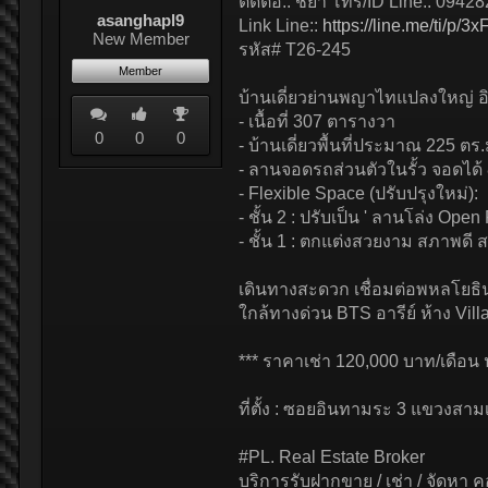
ติดต่อ:: ชยา โทร/ID Line:: 0942
asanghapl9
Link Line::
https://line.me/ti/p/
New Member
รหัส# T26-245
Member
บ้านเดี่ยวย่านพญาไทแปลงใหญ่ อิ
- เนื้อที่ 307 ตารางวา
0
0
0
- บ้านเดี่ยวพื้นที่ประมาณ 225 ตร.
- ลานจอดรถส่วนตัวในรั้ว จอดได้
- Flexible Space (ปรับปรุงใหม่):
- ชั้น 2 : ปรับเป็น ' ลานโล่ง Op
- ชั้น 1 : ตกแต่งสวยงาม สภาพดี
เดินทางสะดวก เชื่อมต่อพหลโยธิ
ใกล้ทางด่วน BTS อารีย์ ห้าง Vill
*** ราคาเช่า 120,000 บาท/เดือน ปร
ที่ตั้ง : ซอยอินทามระ 3 แขวง
#PL. Real Estate Broker
บริการรับฝากขาย / เช่า / จัดหา ค