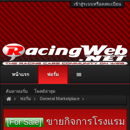
เข้าสู่ระบบหรือลงทะเบียน
หน้าแรก
ฟอรั่ม
ติดต่อลงโฆษณา
racingweb@gmail.com
หรือโทร. 081-811-1138
หรืออ่านรายละเอียดเพิ่มเติม คลิกที่นี่
ค้นหาฟอรั่ม
โพสต์ล่าสุด
ฟอรั่ม
General Marketplace
สินค้าทั่วไป ไม่มีหมวดหมู่
ขายกิจการโรงแรม
[For Sale]