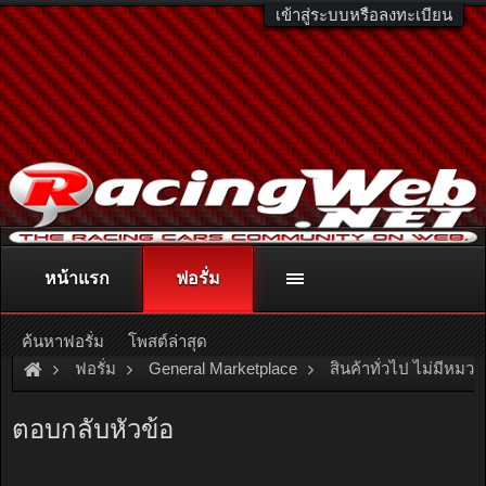
เข้าสู่ระบบหรือลงทะเบียน
หน้าแรก
ฟอรั่ม
ติดต่อลงโฆษณา
racingweb@gmail.com
หรือโทร. 081-811-1138
หรืออ่านรายละเอียดเพิ่มเติม คลิกที่นี่
ค้นหาฟอรั่ม
โพสต์ล่าสุด
ฟอรั่ม
General Marketplace
สินค้าทั่วไป ไม่มีหมวด
[Rent]
ให้เช่า คอนโด Nusasiri Grand Condo 80 ตร.ม. วิวสวย ใ
ตอบกลับหัวข้อ