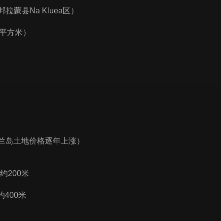
邦拉蒙县Na Kluea区）
8平方米）
兰岛土地价格逐年上涨）
）约200米
）约400米