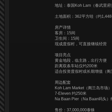
地址：泰国Koh Larn（春武里府
土地面积：362平方哇（约1,44
房产详情
客房：15间
卫生间：15间
现成度假村，可直接继续经营
项目亮点
黄金地段，临主路，出行方便
距离双条车站仅约200米
适合投资度假村或长期增值（阁
周边配套
Koh Larn Market（阁兰岛市场
7-Eleven 约250米
Na Baan Pier（Na Baan码头
售价：37,000,000泰铢