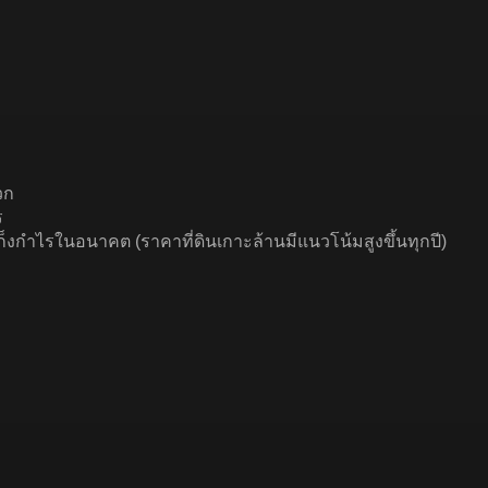
วก
ร
ก็งกำไรในอนาคต (ราคาที่ดินเกาะล้านมีแนวโน้มสูงขึ้นทุกปี)