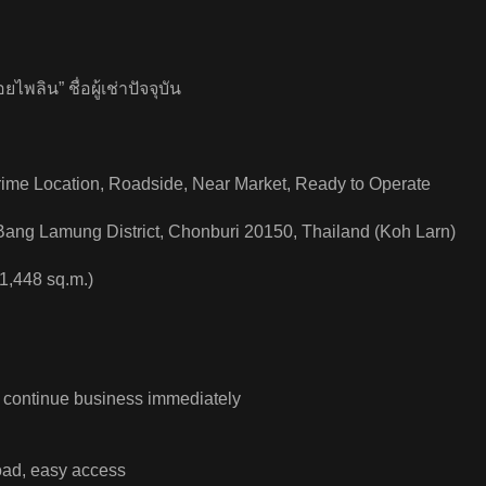
ยไพลิน” ชื่อผู้เช่าปัจจุบัน
rime Location, Roadside, Near Market, Ready to Operate
 Bang Lamung District, Chonburi 20150, Thailand (Koh Larn)
1,448 sq.m.)
to continue business immediately
road, easy access