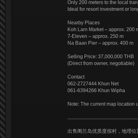
Only 200 meters to the local tr
Ideal for resort investment or lo
Nearby Places
Koh Larn Market – approx. 200 
7-Eleven – approx. 250 m
Na Baan Pier – approx. 400 m
Selling Price: 37,000,000 THB
(Direct from owner, negotiable)
Contact
062-2727444 Khun Net
061-6394266 Khun Wipha
Note: The current map location u
.........................................................
出售阁兰岛优质度假村，地理位