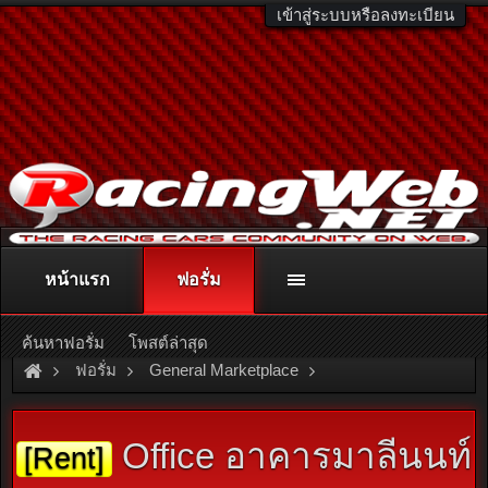
เข้าสู่ระบบหรือลงทะเบียน
หน้าแรก
ฟอรั่ม
ติดต่อลงโฆษณา
racingweb@gmail.com
หรือโทร. 081-811-1138
หรืออ่านรายละเอียดเพิ่มเติม คลิกที่นี่
ค้นหาฟอรั่ม
โพสต์ล่าสุด
ฟอรั่ม
General Marketplace
สินค้าทั่วไป ไม่มีหมวดหมู่
Office อาคารมาลีนนท์
[Rent]