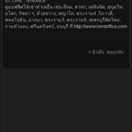
ID. LINE : rentoffice
ดูออฟฟิศให้เช่าทำเลอื่น เช่น สีลม, สาทร, เพลินจิต, สุขุมวิท,
อโศก, รัชดา ฯ, ห้วยขวาง, พญาไท, พระราม4 ,วิภาวดี,
พหลโยธิน, บางนา, พระราม3, พระราม9, เพชรบุรีตัดใหม่,
รามคำแหง, ศรีนครินทร์, ธนบุรี ที่
http://www.irentoffice.com
+ อ้างถึง
ตอบกลับ