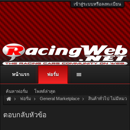
เข้าสู่ระบบหรือลงทะเบียน
หน้าแรก
ฟอรั่ม
ติดต่อลงโฆษณา
racingweb@gmail.com
หรือโทร. 081-811-1138
หรืออ่านรายละเอียดเพิ่มเติม คลิกที่นี่
ค้นหาฟอรั่ม
โพสต์ล่าสุด
ฟอรั่ม
General Marketplace
สินค้าทั่วไป ไม่มีหมวด
[For Sale]
เครื่องจักรรีไซเคิลพลาสติกครบวงจร สร้างอาชีพ รางวัล
ตอบกลับหัวข้อ