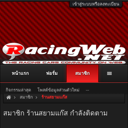
เข้าสู่ระบบหรือลงทะเบียน
หน้าแรก
ฟอรั่ม
สมาชิก
ติดต่อลงโฆษณา
racingweb@gmail.com
หรือโทร. 081-811-1138
หรืออ่านรายละเอียดเพิ่มเติม คลิกที่นี่
...
กิจกรรมล่าสุด
โพสต์ข้อมูลส่วนตัวใหม่
สมาชิก
ร้านสยามแก๊ส
สมาชิก ร้านสยามแก๊ส กำลังติดตาม