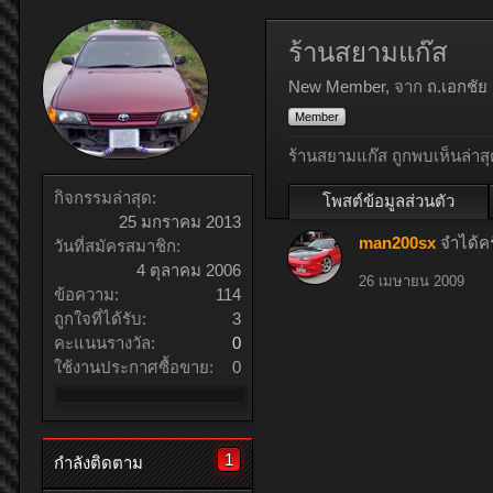
ร้านสยามแก๊ส
New Member
,
จาก
ถ.เอกชัย
Member
ร้านสยามแก๊ส ถูกพบเห็นล่าสุ
กิจกรรมล่าสุด:
โพสต์ข้อมูลส่วนตัว
25 มกราคม 2013
man200sx
จำได้คร
วันที่สมัครสมาชิก:
4 ตุลาคม 2006
26 เมษายน 2009
ข้อความ:
114
ถูกใจที่ได้รับ:
3
คะแนนรางวัล:
0
ใช้งานประกาศซื้อขาย:
0
1
กำลังติดตาม