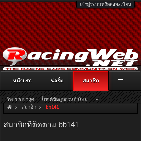
เข้าสู่ระบบหรือลงทะเบียน
หน้าแรก
ฟอรั่ม
สมาชิก
ติดต่อลงโฆษณา
racingweb@gmail.com
หรือโทร. 081-811-1138
หรืออ่านรายละเอียดเพิ่มเติม คลิกที่นี่
...
กิจกรรมล่าสุด
โพสต์ข้อมูลส่วนตัวใหม่
สมาชิก
bb141
สมาชิกที่ติดตาม bb141