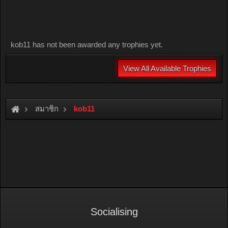
kob11 has not been awarded any trophies yet.
View All Available Trophies
สมาชิก
kob11
Socialising