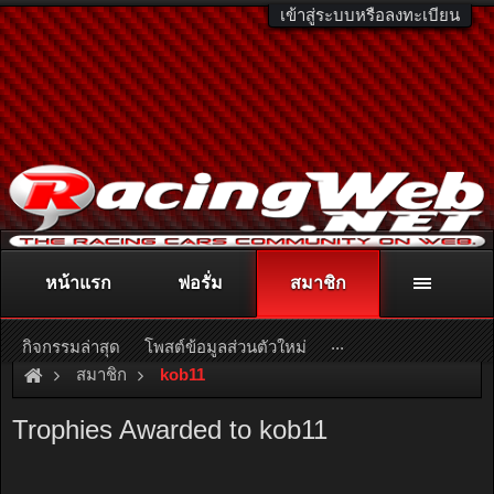
เข้าสู่ระบบหรือลงทะเบียน
หน้าแรก
ฟอรั่ม
สมาชิก
ติดต่อลงโฆษณา
racingweb@gmail.com
หรือโทร. 081-811-1138
หรืออ่านรายละเอียดเพิ่มเติม คลิกที่นี่
...
กิจกรรมล่าสุด
โพสต์ข้อมูลส่วนตัวใหม่
สมาชิก
kob11
Trophies Awarded to kob11