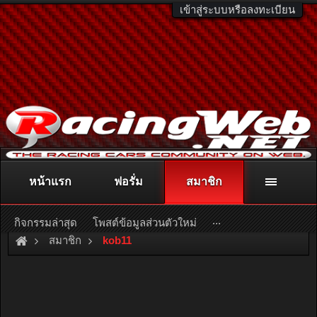
เข้าสู่ระบบหรือลงทะเบียน
หน้าแรก
ฟอรั่ม
สมาชิก
ติดต่อลงโฆษณา
racingweb@gmail.com
หรือโทร. 081-811-1138
หรืออ่านรายละเอียดเพิ่มเติม คลิกที่นี่
...
กิจกรรมล่าสุด
โพสต์ข้อมูลส่วนตัวใหม่
สมาชิก
kob11