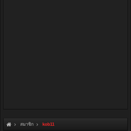
สมาชิก
kob11