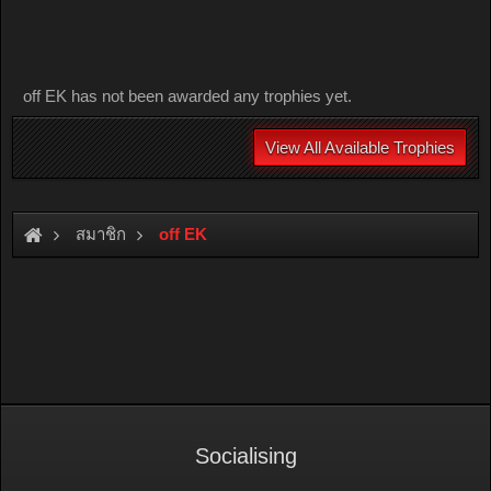
off EK has not been awarded any trophies yet.
View All Available Trophies
สมาชิก
off EK
Socialising