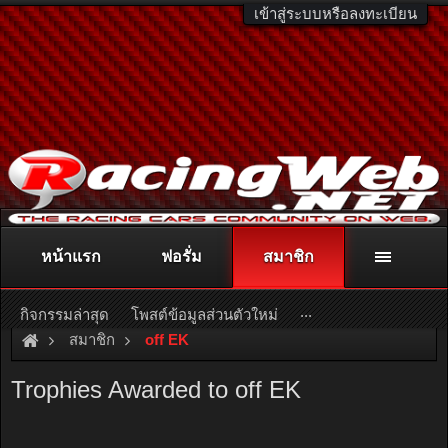
เข้าสู่ระบบหรือลงทะเบียน
หน้าแรก
ฟอรั่ม
สมาชิก
ติดต่อลงโฆษณา
racingweb@gmail.com
หรือโทร. 081-811-1138
หรืออ่านรายละเอียดเพิ่มเติม คลิกที่นี่
...
กิจกรรมล่าสุด
โพสต์ข้อมูลส่วนตัวใหม่
สมาชิก
off EK
Trophies Awarded to off EK