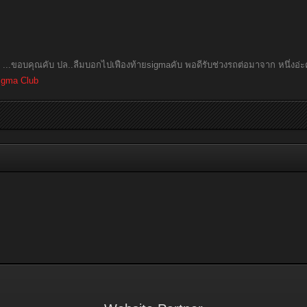
...ขอบคุณคับ ปล..ลืมบอกไปเฟืองท้ายsigmaคับ พอดีรับช่วงรถต่อมาจาก หนึ่งอ่ะ
igma Club