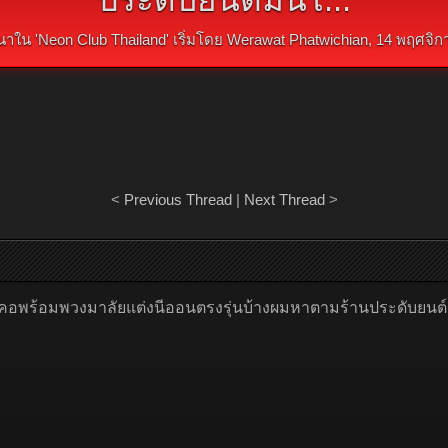
าใน '
Neon Club Thailand
' เริ่มโดย
Werawat Phatwichian
,
14 พฤศจิก
<
Previous Thread
|
Next Thread
>
อพร้อมพวงมาลัยแต่งนีออนตรงรุ่นบ้างผมหาตามร้านประดับยนต์ม