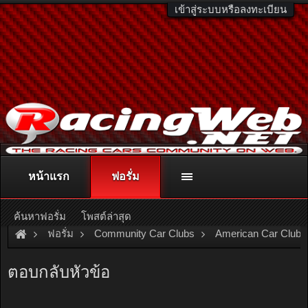
เข้าสู่ระบบหรือลงทะเบียน
หน้าแรก
ฟอรั่ม
ติดต่อลงโฆษณา
racingweb@gmail.com
หรือโทร. 081-811-1138
หรืออ่านรายละเอียดเพิ่มเติม คลิกที่นี่
ค้นหาฟอรั่ม
โพสต์ล่าสุด
ฟอรั่ม
Community Car Clubs
American Car Clubs
Neon Club Thailand
ใครต้องการสั่งซื้อสติ๊กเกอร์คลับตามรูปข้
ตอบกลับหัวข้อ