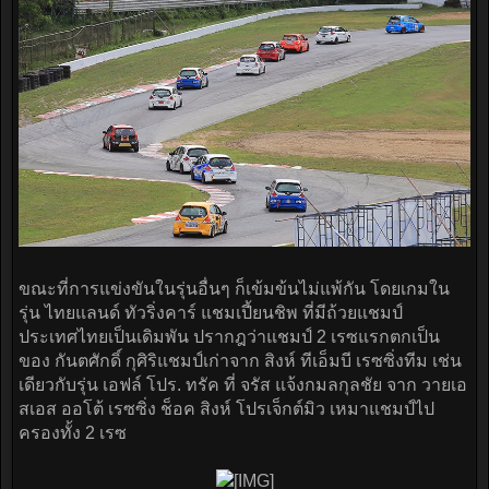
ขณะที่การแข่งขันในรุ่นอื่นๆ ก็เข้มข้นไม่แพ้กัน โดยเกมใน
รุ่น ไทยแลนด์ ทัวริ่งคาร์ แชมเปี้ยนชิพ ที่มีถ้วยแชมป์
ประเทศไทยเป็นเดิมพัน ปรากฎว่าแชมป์ 2 เรซแรกตกเป็น
ของ กันตศักดิ์ กุศิริแชมป์เก่าจาก สิงห์ ทีเอ็มบี เรซซิ่งทีม เช่น
เดียวกับรุ่น เอฟล์ โปร. ทรัค ที่ จรัส แจ้งกมลกุลชัย จาก วายเอ
สเอส ออโต้ เรซซิ่ง ช็อค สิงห์ โปรเจ็กต์มิว เหมาแชมป์ไป
ครองทั้ง 2 เรซ