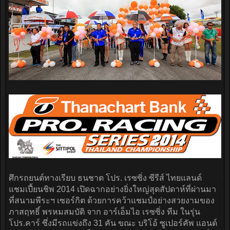
ศึกรถยนต์ทางเรียบ ธนชาต โปร. เรซซิ่ง ซีรีส์ ไทยแลนด์
แชมเปี้ยนชิพ 2014 เปิดฉากอย่างยิ่งใหญ่สุดสัปดาห์ที่ผ่านมา
ที่สนามพีระฯ เซอร์กิต ด้วยการคว้าแชมป์อย่างสวยงามของ
ภาสฤทธิ์ พรหมสมบัติ จาก อาร์เอ็มไอ เรซซิ่ง ทีม ในรุ่น
โปร.คาร์ ซึ่งมีรถแข่งถึง 31 คัน ขณะ บริโอ้ ซูเปอร์คัพ แอนด์