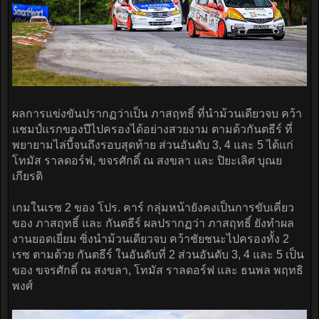
ผลการแข่งขันปรากฏว่าเป็น ภาสฤทธิ์ ที่นำม้วนเดียวจบ คว้า
แชมป์แรกของปีไปครองได้อย่างสวยงาม ตามด้วกันตธีร์ ที่
พยายามไล่บี้จนถึงรอบสุดท้าย ส่วนอันดับ 3, 4 และ 5 ได้แก่
โทมัส ราลดอร์ฟ, ขจรศักดิ์ ณ สงขลา และ ปิยะเลิศ บุณย
เกียรติ
เกมในเรซ 2 ของ โปร. คาร์ กลุ่มหน้ายังคงเป็นการขับเคี่ยว
ของ ภาสฤทธิ์ และ กันตธีร์ ผลปรากฏว่า ภาสฤทธิ์ ยังทำผล
งานยอดเยี่ยม ซิ่งนำม้วนเดียวจบ คว้าชัยชนะไปครองทั้ง 2
เรซ ตามด้วย กันตธีร์ ในอันดับที่ 2 ส่วนอันดับ 3, 4 และ 5 เป็น
ของ ขจรศักดิ์ ณ สงขลา, โทมัส ราลดอร์ฟ และ ธนพล พฤทธิ
พงศ์