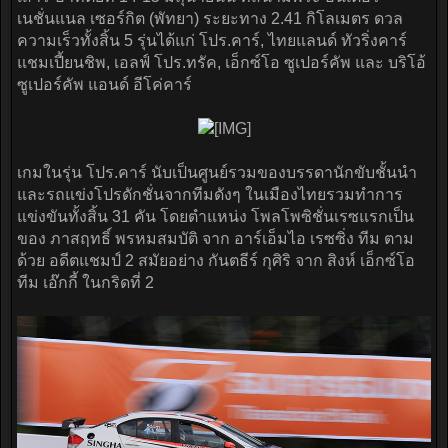
เนชั่นแนล เซอร์กิต (พัทยา) ระยะทาง 2.41 กิโลเมตร ดวล
ความเร็วทั้งสิ้น 5 รุ่นได้แก่ โปร.คาร์, ไทยแลนด์ ทัวริ่งคาร์
แชมเปี้ยนชิพ, เอลฟ์ โปร.ทรัค, เอ็กซ์โอ ซูเปอร์คัพ และ บริโอ้
ซูเปอร์คัพ แอนด์ อีโค่คาร์
เกมในรุ่น โปร.คาร์ นับเป็นศูนย์รวมของบรรดานักขับชั้นนำ
และรถแข่งโปรดักชั่นจากทีมดังๆ ในเมืองไทยรวมทำการ
แข่งขันทั้งสิ้น 31 คัน โดยตำแหน่ง โพลโพซิชั่นเรซแรกเป็น
ของ ภาสฤทธิ์ พรหมสมบัติ จาก อาร์เอ็มไอ เรซซิ่ง ทีม ตาม
ด้วย อดีตแชมป์ 2 สมัยอย่าง กันตธีร์ กุศิริ จาก สิงห์ เอ็กซ์โอ
ทีม เอ๊กกี้ ในกริดที่ 2