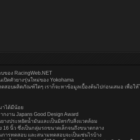
ดสอบของ RacingWeb.NET
านเปิดตัวยางรุ่นใหม่ของ Yokohama
ิญไปทดสอบผลิตภัณฑ์ใดๆ เราก็จะหาข้อมูลเบื้องต้นไปก่อนเสมอ เพื่อ
มาได้มีน้อย
เลิศจากงาน Japans Good Design Award
นยางประหยัดน้ำมันและเป็นมิตรกับสิ่งแวดล้อม
นถึง 16 นิ้ว ซึ่งเป็นกลุ่มรถขนาดเล็กจนถึงขนาดกลาง
ะไรในการทดสอบ และสนามทดสอบจะเป็นเช่นไรบ้าง