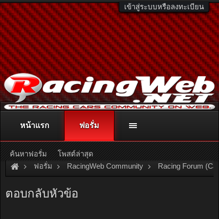
เข้าสู่ระบบหรือลงทะเบียน
หน้าแรก
ฟอรั่ม
ติดต่อลงโฆษณา
racingweb@gmail.com
หรือโทร. 081-811-1138
หรืออ่านรายละเอียดเพิ่มเติม คลิกที่นี่
ค้นหาฟอรั่ม
โพสต์ล่าสุด
ฟอรั่ม
RacingWeb Community
Racing Forum (Ca
[Announce]
เว็บไซต์เรซซิ่งเว็บกำลังเตรียม "ลบ" เว็บบอร์ดคลับแล
ตอบกลับหัวข้อ