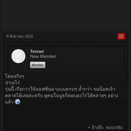
#2
9 สิงหาคม 2015
Tenner
New Member
Member
โดนจริงๆ
ปาเจโร่
รุ่นนี้ เรียกว่าให้ออฟชั่นมาแบบครบๆ ล้ำกว่า จนน็อคเจ้า
ตลาดได้เลยล่ะครับ ดูคนในบูธก็ตอบอะไรได้หลายๆ อย่าง
แล้ว
+ อ้างถึง
ตอบกลับ