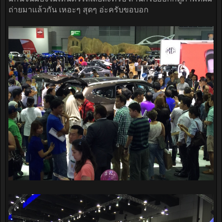
ถ่ายมาแล้วกัน เหอะๆ สุดๆ อ่ะครับขอบอก