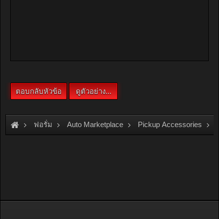
ฟอรั่ม
Auto Marketplace
Pickup Accessories
[For Sale]
__ เครื่อง ชาร์จ/ฟื้นฟู แบต แห้ง/น้ำ อัจฉริยะ NOCO จาก