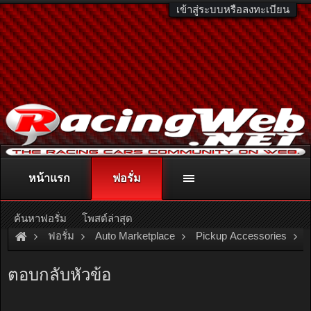
เข้าสู่ระบบหรือลงทะเบียน
หน้าแรก
ฟอรั่ม
ติดต่อลงโฆษณา
racingweb@gmail.com
หรือโทร. 081-811-1138
หรืออ่านรายละเอียดเพิ่มเติม คลิกที่นี่
ค้นหาฟอรั่ม
โพสต์ล่าสุด
ฟอรั่ม
Auto Marketplace
Pickup Accessories
[For Sale]
__ เครื่อง ชาร์จ/ฟื้นฟู แบต แห้ง/น้ำ อัจฉริยะ NOCO จาก
ตอบกลับหัวข้อ