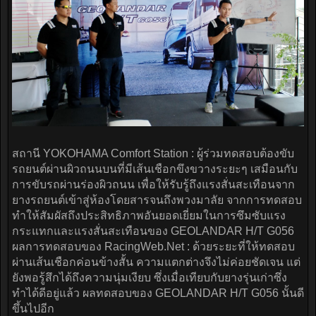
สถานี YOKOHAMA Comfort Station : ผู้ร่วมทดสอบต้องขับ
รถยนต์ผ่านผิวถนนบนที่มีเส้นเชือกขึงขวางระยะๆ เสมือนกับ
การขับรถผ่านร่องผิวถนน เพื่อให้รับรู้ถึงแรงสั่นสะเทือนจาก
ยางรถยนต์เข้าสู่ห้องโดยสารจนถึงพวงมาลัย จากการทดสอบ
ทำให้สัมผัสถึงประสิทธิภาพอันยอดเยี่ยมในการซึมซับแรง
กระแทกและแรงสั่นสะเทือนของ GEOLANDAR H/T G056
ผลการทดสอบของ RacingWeb.Net : ด้วยระยะที่ให้ทดสอบ
ผ่านเส้นเชือกค่อนข้างสั้น ความแตกต่างจึงไม่ค่อยชัดเจน แต่
ยังพอรู้สึกได้ถึงความนุ่มเงียบ ซึ่งเมื่อเทียบกับยางรุ่นเก่าซึ่ง
ทำได้ดีอยู่แล้ว ผลทดสอบของ GEOLANDAR H/T G056 นั้นดี
ขึ้นไปอีก