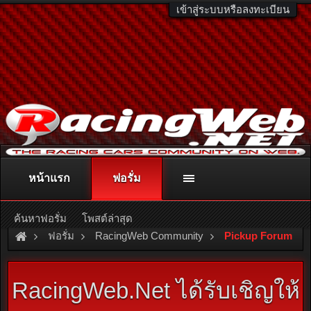
เข้าสู่ระบบหรือลงทะเบียน
หน้าแรก
ฟอรั่ม
ติดต่อลงโฆษณา
racingweb@gmail.com
หรือโทร. 081-811-1138
หรืออ่านรายละเอียดเพิ่มเติม คลิกที่นี่
ค้นหาฟอรั่ม
โพสต์ล่าสุด
ฟอรั่ม
RacingWeb Community
Pickup Forum
RacingWeb.Net ได้รับเชิญให้