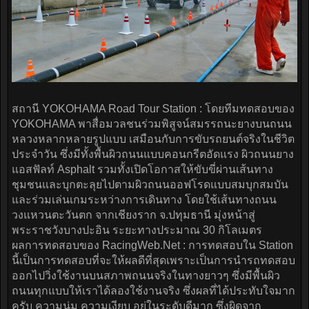
สถานี YOKOHAMA Road Tour Station : โดยทีมทดสอบของ
YOKOHAMA พาสื่อมวลชนร่วมพิสูจน์สมรรถนะยางบนถนน
หลวงหลากหลายรูปแบบ เสมือนกับการขับรถยนต์จริงในชีวิต
ประจำวัน ซึ่งมีทั้งพื้นผิวถนนแบบคอนกรีตอัดแรง ผิวถนนยาง
แอสฟัลท์ Asphalt รวมทั้งเปิดโอกาสให้ขับขี่ผ่านเส้นทาง
ชุมชนและบุกตะลุยไปตามผิวถนนออฟโรดแบบสมบุกสมบัน
และร่วมเล่นเกมระหว่างการเดินทาง โดยใช้เส้นทางถนน
วงแหวนตะวันตก จากเชียงราก จ.ปทุมธานี มุ่งหน้าสู่
พระราชวังบางปะอิน ระยะทางประมาณ 30 กิโลเมตร
ผลการทดสอบของ RacingWeb.Net : การทดสอบใน Station
นี้เป็นการทดสอบที่จะให้ผลดีที่สุดเพราะเป็นการนำรถทดสอบ
ออกไปวิ่งใช้งานบนสภาพถนนจริงในทางยาวๆ ซึ่งมีพื้นผิว
ถนนทุกแบบให้เราได้ลองใช้งานจริง ซึ่งผลที่ได้ประทับใจมาก
ครับ ความนุ่ม ความเงียบ อยู่ในระดับดีมาก ซึ่งผิดจาก