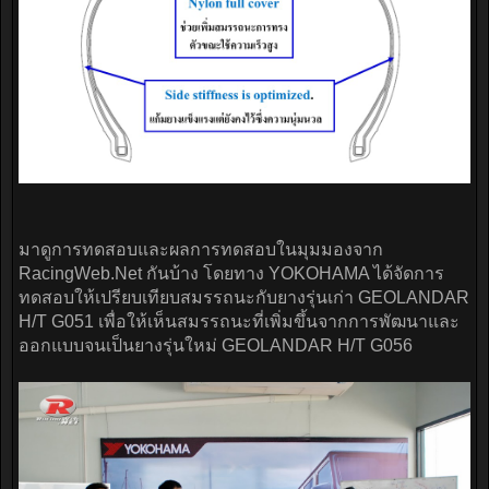
มาดูการทดสอบและผลการทดสอบในมุมมองจาก
RacingWeb.Net กันบ้าง โดยทาง YOKOHAMA ได้จัดการ
ทดสอบให้เปรียบเทียบสมรรถนะกับยางรุ่นเก่า GEOLANDAR
H/T G051 เพื่อให้เห็นสมรรถนะที่เพิ่มขึ้นจากการพัฒนาและ
ออกแบบจนเป็นยางรุ่นใหม่ GEOLANDAR H/T G056