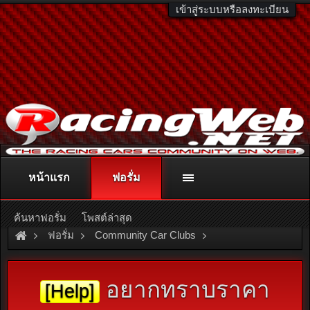
เข้าสู่ระบบหรือลงทะเบียน
หน้าแรก
ฟอรั่ม
ติดต่อลงโฆษณา
racingweb@gmail.com
หรือโทร. 081-811-1138
หรืออ่านรายละเอียดเพิ่มเติม คลิกที่นี่
ค้นหาฟอรั่ม
โพสต์ล่าสุด
ฟอรั่ม
Community Car Clubs
Nissan Car Clubs
Primera & Presea Club
อยากทราบราคา
[Help]