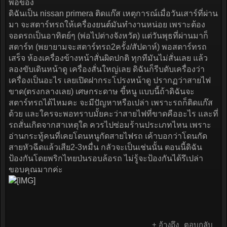
พ่อของ
ดิฉันเป็น nissan primera ติดแก๊ส เหตุการณ์เมื่อวันเสาร์ที่ผ่าน
มา จะสตาร์ทรถให้เครื่องยนต์มันทำงานหน่อย เพราะต้อง
จอดรถเป็นอาทิตย์ๆ (พ่อไปต่างจังหวัด) แต่วันพุธที่ผ่านมาก็
สตาร์ท (พยายามจะสตาร์ทรถ2ครั้ง/สัปดาห์) พอสตาร์ทรถ
เสร็จ ห้องเครื่องข้างหน้าสั่นผิดปกติ ทุกทีมันไม่สั่นเลย แล้ว
ลองขับเดินหน้าดู เครื่องสั่นใหญ่เลย ดิฉันก็รีบดับเครื่องว่า
เครื่องเป็นอะไร เลยเปิดฝากระโปรงหน้าดู ปรากฏว่าสายไฟ
ขาด(ตรงกลางเลย) เศษกระดาษ ขี้หนู แบบนี้ถ้าดิฉันจะ
สตาร์ทรถได้ไหมคะ จะมีปัญหาหรือเปล่า เพราะรถก็ติดแก๊ส
ด้วย และใครจะพอทราบมั้ยคะว่าสายไฟที่ขาดคืออะไร และที่
รถสั่นเกิดจากสาเหตุใด ควรไปซ่อมร้านประเภทไหน เพราะ
อ่านกระทู้คนที่เคยโดนหนูกัดสายไฟรถ เค้าบอกว่าโดนกัด
สายหัวฉีดแล้วเสีย2-3หมื่น กลัวจะเป็นเช่นนั้น ตอนนี้ดิฉัน
ป้องกันโดยพริกไทยป่นรอบล้อรถ ไม่รู้จะป้องกันได้รึเปล่า
ขอบคุณมากค่ะ
+ อ้างถึง
ตอบกลับ