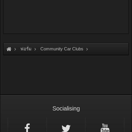
ฟอรั่ม
Community Car Clubs
Nissan Car Clubs
Primera & Presea Club
Socialising