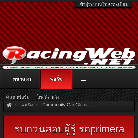
เข้าสู่ระบบหรือลงทะเบียน
หน้าแรก
ฟอรั่ม
ติดต่อลงโฆษณา
racingweb@gmail.com
หรือโทร. 081-811-1138
หรืออ่านรายละเอียดเพิ่มเติม คลิกที่นี่
ค้นหาฟอรั่ม
โพสต์ล่าสุด
ฟอรั่ม
Community Car Clubs
Nissan Car Clubs
Primera & Presea Club
รบกวนสอบผู้รู้ รถprimera